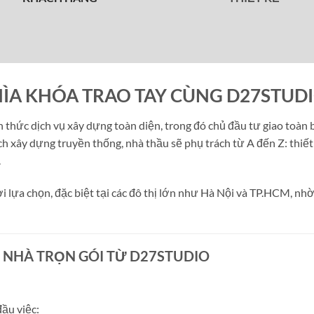
HÌA KHÓA TRAO TAY CÙNG D27STUD
h thức dịch vụ xây dựng toàn diện, trong đó chủ đầu tư giao toàn
ch xây dựng truyền thống, nhà thầu sẽ phụ trách từ A đến Z: thiết
.
lựa chọn, đặc biệt tại các đô thị lớn như Hà Nội và TP.HCM, nhờ s
Y NHÀ TRỌN GÓI TỪ D27STUDIO
đầu việc: