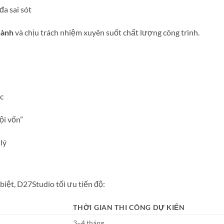
đa sai sót
hành
và chịu trách nhiệm xuyên suốt chất lượng công trình.
c
ội vốn”
lý
biệt, D27Studio tối ưu tiến độ:
THỜI GIAN THI CÔNG DỰ KIẾN
3–4 tháng