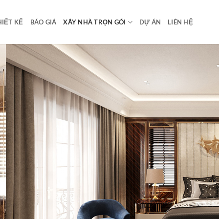
HIẾT KẾ
BÁO GIÁ
XÂY NHÀ TRỌN GÓI
DỰ ÁN
LIÊN HỆ