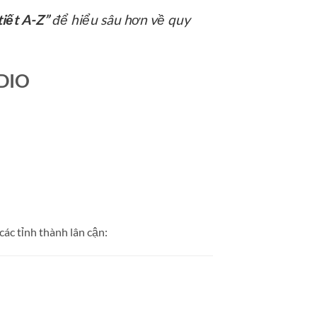
tiết A-Z”
để hiểu sâu hơn về quy
DIO
ác tỉnh thành lân cận: