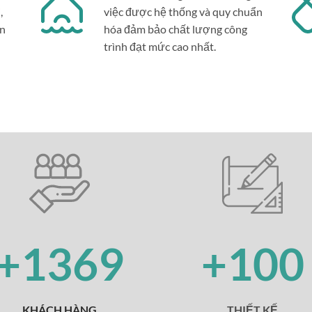
,
việc được hệ thống và quy chuẩn
ân
hóa đảm bảo chất lượng công
trình đạt mức cao nhất.
+1369
+100
KHÁCH HÀNG
THIẾT KẾ