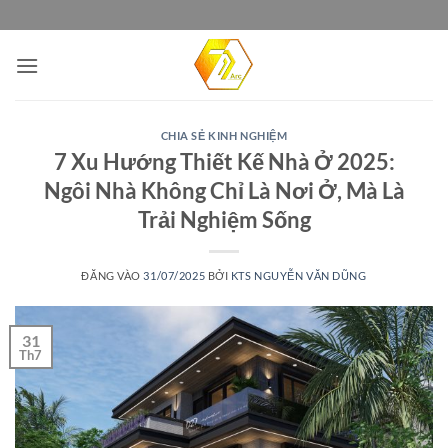
Bỏ
qua
nội
dung
CHIA SẺ KINH NGHIỆM
7 Xu Hướng Thiết Kế Nhà Ở 2025:
Ngôi Nhà Không Chỉ Là Nơi Ở, Mà Là
Trải Nghiệm Sống
ĐĂNG VÀO
31/07/2025
BỞI
KTS NGUYỄN VĂN DŨNG
31
Th7