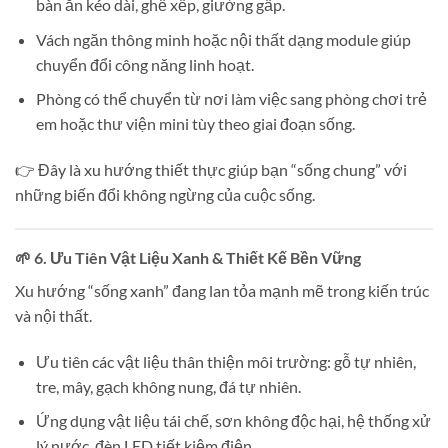
bàn ăn kéo dài, ghế xếp, giường gấp.
Vách ngăn thông minh hoặc nội thất dạng module giúp
chuyển đổi công năng linh hoạt.
Phòng có thể chuyển từ nơi làm việc sang phòng chơi trẻ
em hoặc thư viện mini tùy theo giai đoạn sống.
👉 Đây là xu hướng thiết thực giúp bạn “sống chung” với
những biến đổi không ngừng của cuộc sống.
🌱 6. Ưu Tiên Vật Liệu Xanh & Thiết Kế Bền Vững
Xu hướng “sống xanh” đang lan tỏa mạnh mẽ trong kiến trúc
và nội thất.
Ưu tiên các vật liệu thân thiện môi trường: gỗ tự nhiên,
tre, mây, gạch không nung, đá tự nhiên.
Ứng dụng vật liệu tái chế, sơn không độc hại, hệ thống xử
lý nước, đèn LED tiết kiệm điện.