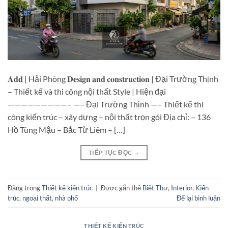
𝐀𝐝𝐝 | Hải Phòng 𝐃𝐞𝐬𝐢𝐠𝐧 𝐚𝐧𝐝 𝐜𝐨𝐧𝐬𝐭𝐫𝐮𝐜𝐭𝐢𝐨𝐧 | Đại Trường Thịnh
– Thiết kế và thi công nội thất Style | Hiện đại
—————————– —– Đại Trường Thịnh —– Thiết kế thi
công kiến trúc – xây dựng – nội thất trọn gói Địa chỉ: – 136
Hồ Tùng Mậu – Bắc Từ Liêm – […]
TIẾP TỤC ĐỌC
→
Đăng trong
Thiết kế kiến trúc
|
Được gắn thẻ
Biệt Thự
,
Interior
,
Kiến
trúc
,
ngoại thất
,
nhà phố
Để lại bình luận
THIẾT KẾ KIẾN TRÚC