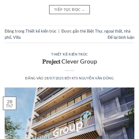
TIẾP TỤC ĐỌC
→
Đăng trong
Thiết kế kiến trúc
|
Được gắn thẻ
Biệt Thự
,
ngoại thất
,
nhà
phố
,
Villa
Để lại bình luận
THIẾT KẾ KIẾN TRÚC
𝐏𝐫𝐨𝐣𝐞𝐜𝐭 Clever Group
ĐĂNG VÀO
28/07/2025
BỞI
KTS NGUYỄN VĂN DŨNG
28
Th7