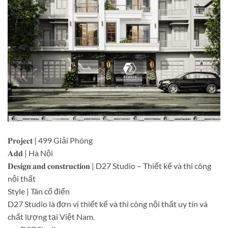
𝐏𝐫𝐨𝐣𝐞𝐜𝐭 | 499 Giải Phóng
𝐀𝐝𝐝 | Hà Nội
𝐃𝐞𝐬𝐢𝐠𝐧 𝐚𝐧𝐝 𝐜𝐨𝐧𝐬𝐭𝐫𝐮𝐜𝐭𝐢𝐨𝐧 | D27 Studio – Thiết kế và thi công
nội thất
Style | Tân cổ điển
D27 Studio là đơn vị thiết kế và thi công nội thất uy tín và
chất lượng tại Việt Nam.