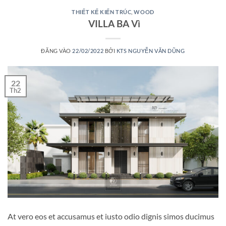
THIẾT KẾ KIẾN TRÚC
,
WOOD
VILLA BA Vì
ĐĂNG VÀO
22/02/2022
BỞI
KTS NGUYỄN VĂN DŨNG
22
Th2
At vero eos et accusamus et iusto odio dignis simos ducimus