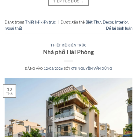
TIẾP TỤC ĐỌC
→
Đăng trong
Thiết kế kiến trúc
|
Được gắn thẻ
Biệt Thự
,
Decor
,
Interior
,
ngoại thất
Để lại bình luận
THIẾT KẾ KIẾN TRÚC
Nhà phố Hải Phòng
ĐĂNG VÀO
12/05/2026
BỞI
KTS NGUYỄN VĂN DŨNG
12
Th5