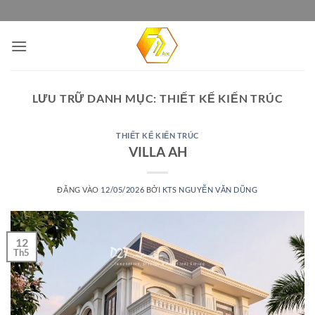
Bỏ
qua
nội
dung
LƯU TRỮ DANH MỤC:
THIẾT KẾ KIẾN TRÚC
THIẾT KẾ KIẾN TRÚC
VILLA AH
ĐĂNG VÀO
12/05/2026
BỞI
KTS NGUYỄN VĂN DŨNG
12
Th5