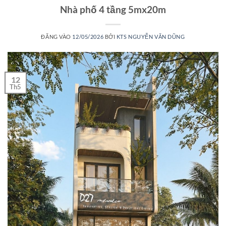
Nhà phố 4 tầng 5mx20m
ĐĂNG VÀO
12/05/2026
BỞI
KTS NGUYỄN VĂN DŨNG
12
Th5