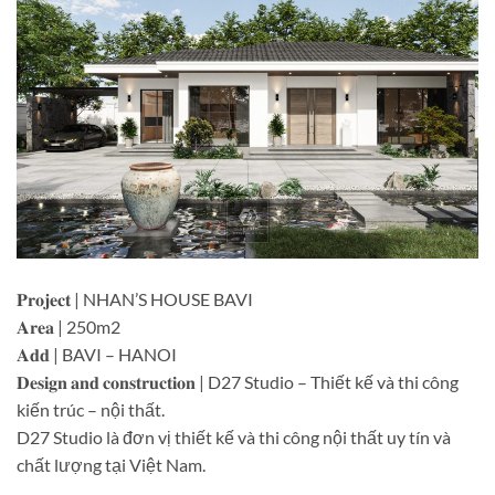
𝐏𝐫𝐨𝐣𝐞𝐜𝐭 | NHAN’S HOUSE BAVI
𝐀𝐫𝐞𝐚 | 250m2
𝐀𝐝𝐝 | BAVI – HANOI
𝐃𝐞𝐬𝐢𝐠𝐧 𝐚𝐧𝐝 𝐜𝐨𝐧𝐬𝐭𝐫𝐮𝐜𝐭𝐢𝐨𝐧 | D27 Studio – Thiết kế và thi công
kiến trúc – nội thất.
D27 Studio là đơn vị thiết kế và thi công nội thất uy tín và
chất lượng tại Việt Nam.