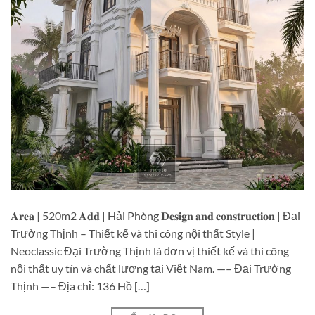
𝐀𝐫𝐞𝐚 | 520m2 𝐀𝐝𝐝 | Hải Phòng 𝐃𝐞𝐬𝐢𝐠𝐧 𝐚𝐧𝐝 𝐜𝐨𝐧𝐬𝐭𝐫𝐮𝐜𝐭𝐢𝐨𝐧 | Đại
Trường Thịnh – Thiết kế và thi công nội thất Style |
Neoclassic Đại Trường Thịnh là đơn vị thiết kế và thi công
nội thất uy tín và chất lượng tại Việt Nam. —– Đại Trường
Thịnh —– Địa chỉ: 136 Hồ […]