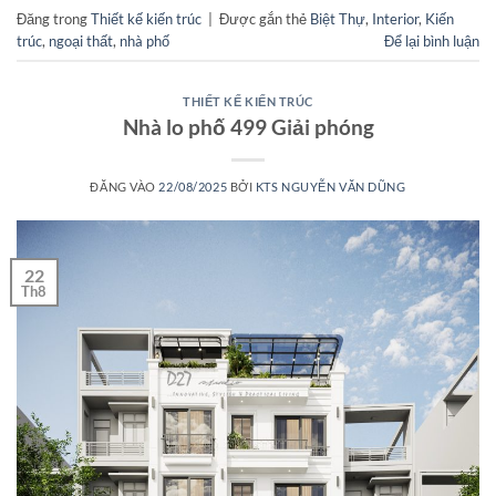
Đăng trong
Thiết kế kiến trúc
|
Được gắn thẻ
Biệt Thự
,
Interior
,
Kiến
trúc
,
ngoại thất
,
nhà phố
Để lại bình luận
THIẾT KẾ KIẾN TRÚC
Nhà lo phố 499 Giải phóng
ĐĂNG VÀO
22/08/2025
BỞI
KTS NGUYỄN VĂN DŨNG
22
Th8