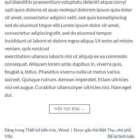
qui blanditiis praesentium voluptatu deleniti atque corryi
upti quos dolores et quas molequi dolorem ipsum quia dolor
sit amet, consectetur adipisci velit, sed quia loreadipiscing
sed do eiusmod tmpor elit.Lorem ipsum dolor sit amet,
consectetur adipiscing elit, sed do eiusmod tempor
incididunt ut labore et dolore mgna aliqua. Ut enim ad minim
veniam, quis nostrud
exercitation ullamco laboris nisi ut aliquip ex ea commodo
consequat. Aliquam lorem ante, dapibus in, viverra quis,
feugiat a, tellus. Phasellus viverra nulla ut metus varius
laoreet. Quisque rutrum. Aenean imperdiet. Etiam ultricies
nisi vel augue. Curabitur ullamcorper ultricies nisi. Nam eget
dui.
TIẾP TỤC ĐỌC
→
Đăng trong
Thiết kế kiến trúc
,
Wood
|
Được gắn thẻ
Biệt Thự
,
nhà phố
,
Villa
Để lại bình luận