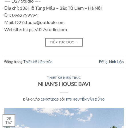
—– D27 Studio —–
Địa chỉ: 136 Hồ Tùng Mậu – Bắc Từ Liêm – Hà Nội
ĐT: 0962799994
Mail: D27studio@outlook.com
Website: https://d27studio.com
TIẾP TỤC ĐỌC
→
Đăng trong
Thiết kế kiến trúc
Để lại bình luận
THIẾT KẾ KIẾN TRÚC
NHAN’S HOUSE BAVI
ĐĂNG VÀO
28/07/2025
BỞI
KTS NGUYỄN VĂN DŨNG
28
Th7