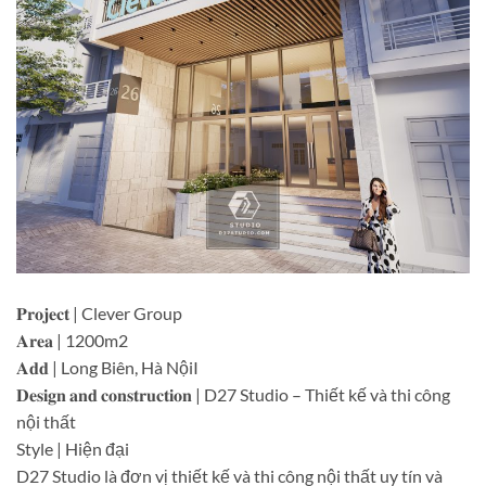
𝐏𝐫𝐨𝐣𝐞𝐜𝐭 | Clever Group
𝐀𝐫𝐞𝐚 | 1200m2
𝐀𝐝𝐝 | Long Biên, Hà NộiI
𝐃𝐞𝐬𝐢𝐠𝐧 𝐚𝐧𝐝 𝐜𝐨𝐧𝐬𝐭𝐫𝐮𝐜𝐭𝐢𝐨𝐧 | D27 Studio – Thiết kế và thi công
nội thất
Style | Hiện đại
D27 Studio là đơn vị thiết kế và thi công nội thất uy tín và