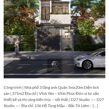
Công trình | Nhà phố 3 tầng anh Quân 5mx20m Diện tích
sàn | 275m2 Địa chỉ | Vĩnh Yên – Vĩnh Phúc Đơn vị tư vấn
thiết kế và thi công kiến trúc – nội thất | D27 Studio —– D27
Studio —– Địa chỉ: 136 Hồ Tùng Mậu – Bắc Từ Liêm – […]