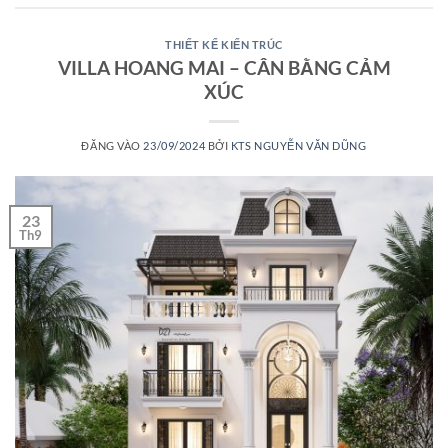
THIẾT KẾ KIẾN TRÚC
VILLA HOANG MAI – CÂN BẰNG CẢM
XÚC
ĐĂNG VÀO
23/09/2024
BỞI
KTS NGUYỄN VĂN DŨNG
23
Th9