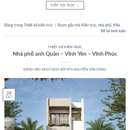
TIẾP TỤC ĐỌC
→
Đăng trong
Thiết kế kiến trúc
|
Được gắn thẻ
Kiến trúc
,
nhà phố
,
Villa
Để lại bình luận
THIẾT KẾ KIẾN TRÚC
Nhà phố anh Quân – Vĩnh Yên – Vĩnh Phúc
ĐĂNG VÀO
28/07/2025
BỞI
KTS NGUYỄN VĂN DŨNG
28
Th7