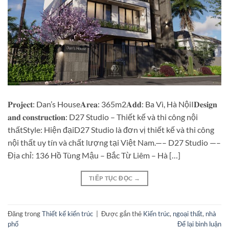
𝐏𝐫𝐨𝐣𝐞𝐜𝐭: Dan’s House𝐀𝐫𝐞𝐚: 365m2𝐀𝐝𝐝: Ba Vì, Hà NộiI𝐃𝐞𝐬𝐢𝐠𝐧
𝐚𝐧𝐝 𝐜𝐨𝐧𝐬𝐭𝐫𝐮𝐜𝐭𝐢𝐨𝐧: D27 Studio – Thiết kế và thi công nội
thấtStyle: Hiện đạiD27 Studio là đơn vị thiết kế và thi công
nội thất uy tín và chất lượng tại Việt Nam.—– D27 Studio —–
Địa chỉ: 136 Hồ Tùng Mậu – Bắc Từ Liêm – Hà […]
TIẾP TỤC ĐỌC
→
Đăng trong
Thiết kế kiến trúc
|
Được gắn thẻ
Kiến trúc
,
ngoại thất
,
nhà
phố
Để lại bình luận