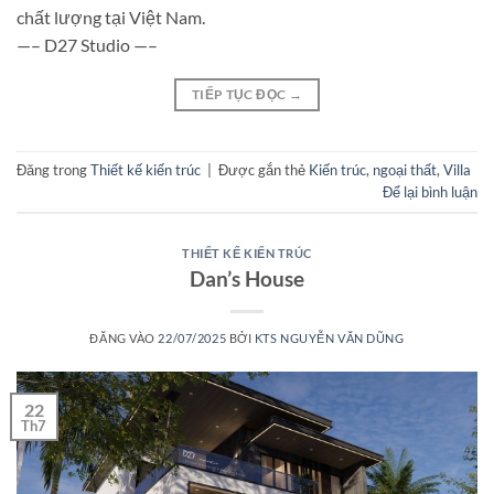
chất lượng tại Việt Nam.
—– D27 Studio —–
TIẾP TỤC ĐỌC
→
Đăng trong
Thiết kế kiến trúc
|
Được gắn thẻ
Kiến trúc
,
ngoại thất
,
Villa
Để lại bình luận
THIẾT KẾ KIẾN TRÚC
Dan’s House
ĐĂNG VÀO
22/07/2025
BỞI
KTS NGUYỄN VĂN DŨNG
22
Th7