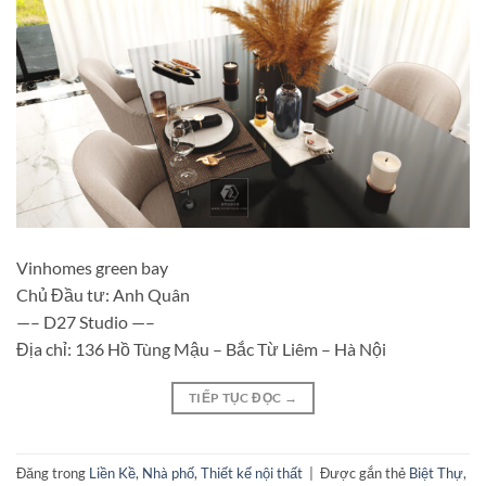
Vinhomes green bay
Chủ Đầu tư: Anh Quân
—– D27 Studio —–
Địa chỉ: 136 Hồ Tùng Mậu – Bắc Từ Liêm – Hà Nội
TIẾP TỤC ĐỌC
→
Đăng trong
Liền Kề
,
Nhà phố
,
Thiết kế nội thất
|
Được gắn thẻ
Biệt Thự
,