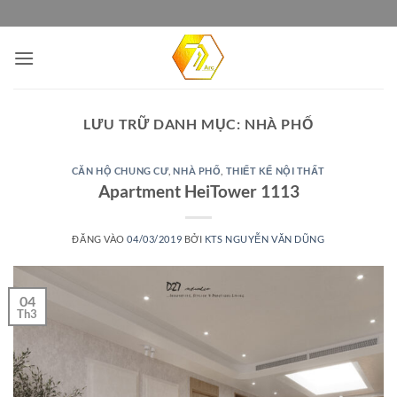
Bỏ
qua
nội
dung
LƯU TRỮ DANH MỤC:
NHÀ PHỐ
CĂN HỘ CHUNG CƯ
,
NHÀ PHỐ
,
THIẾT KẾ NỘI THẤT
Apartment HeiTower 1113
ĐĂNG VÀO
04/03/2019
BỞI
KTS NGUYỄN VĂN DŨNG
04
Th3