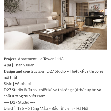
𝐏𝐫𝐨𝐣𝐞𝐜𝐭 |Apartment HeiTower 1113
𝐀𝐝𝐝 | Thanh Xuân
𝐃𝐞𝐬𝐢𝐠𝐧 𝐚𝐧𝐝 𝐜𝐨𝐧𝐬𝐭𝐫𝐮𝐜𝐭𝐢𝐨𝐧 | D27 Studio – Thiết kế và thi công
nội thất
Style | Wabisabi
D27 Studio là đơn vị thiết kế và thi công nội thất uy tín và
chất lượng tại Việt Nam.
—– D27 Studio —–
Địa chỉ: 136 Hồ Tùng Mậu – Bắc Từ Liêm – Hà Nội