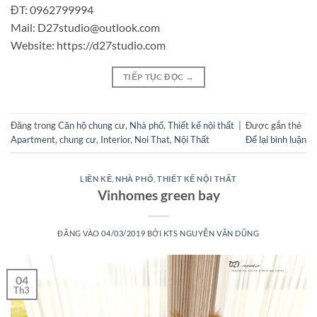
ĐT: 0962799994
Mail: D27studio@outlook.com
Website: https://d27studio.com
TIẾP TỤC ĐỌC
→
Đăng trong
Căn hộ chung cư
,
Nhà phố
,
Thiết kế nội thất
|
Được gắn thẻ
Apartment
,
chung cư
,
Interior
,
Noi That
,
Nội Thất
Để lại bình luận
LIỀN KỀ
,
NHÀ PHỐ
,
THIẾT KẾ NỘI THẤT
Vinhomes green bay
ĐĂNG VÀO
04/03/2019
BỞI
KTS NGUYỄN VĂN DŨNG
04
Th3